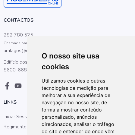
CONTACTOS
282 780 525
Chamada para a rede fixa nacional
amlagos@mail.telepac.pt
O nosso site usa
Edifício dos Antigos Paços do Concelho, Praça Gil Eanes.
cookies
8600-668 Lagos
Utilizamos cookies e outras
tecnologias de medição para
melhorar a sua experiência de
LINKS
navegação no nosso site, de
forma a mostrar conteúdo
Iniciar Sessão
personalizado, anúncios
direcionados, analisar o tráfego
Regimento da AM
do site e entender de onde vêm