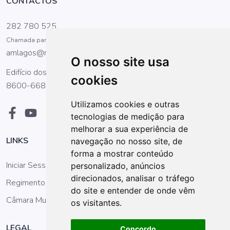
CONTACTOS
282 780 525
Chamada para a rede fixa nacional
amlagos@mail.telepac.pt
O nosso site usa
Edifício dos Antigos Paços do Concelho, Praça Gil Eanes.
cookies
8600-668 Lagos
Utilizamos cookies e outras
tecnologias de medição para
melhorar a sua experiência de
LINKS
navegação no nosso site, de
forma a mostrar conteúdo
Iniciar Sessão
personalizado, anúncios
direcionados, analisar o tráfego
Regimento da AM
do site e entender de onde vêm
Câmara Municipal
os visitantes.
LEGAL
Concordo