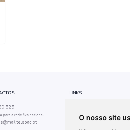
ACTOS
LINKS
Iniciar Sessão
80 525
para a rede fixa nacional
Regimento da AM
O nosso site u
s@mail.telepac.pt
Câmara Municipal