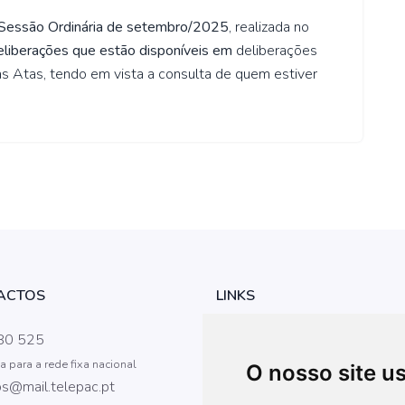
Sessão Ordinária de setembro/2025
, realizada no
eliberações que estão disponíveis em
deliberações
as Atas
, tendo em vista a consulta de quem estiver
ACTOS
LINKS
Iniciar Sessão
80 525
para a rede fixa nacional
Regimento da AM
O nosso site u
s@mail.telepac.pt
Câmara Municipal