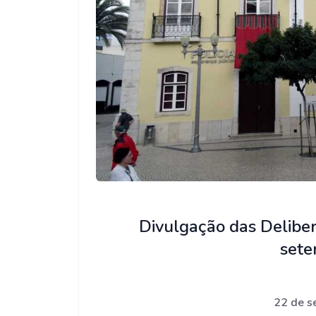
Divulgação das Deliber
set
22 de s